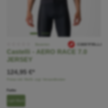
Bewerten
Castelli -
AERO RACE 7.0
JERSEY
124,95 €*
Preise inkl. MwSt. zzgl. Versandkosten
Farbe
Light Black