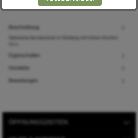
Beschreibung
Optimierte Aerodynamik im Einklang mit hohem Komfort.
Mehr
Eigenschaften
Hersteller
Bewertungen
ÖFFNUNGSZEITEN