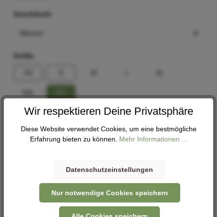
Geschlecht
Größe
XS
S
M
L
XL
XXL
3XL
Wir respektieren Deine Privatsphäre
Größenberater
Diese Website verwendet Cookies, um eine bestmögliche
Erfahrung bieten zu können.
Mehr Informationen ...
In den Warenkorb
Datenschutzeinstellungen
Abholung
Nur notwendige Cookies speichern
Verfügbar in 1 Filiale
Filiale auswählen
Alle Cookies speichern