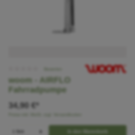
Bewerten
woom -
AIRFLO
Fahrradpumpe
34,90 €*
Preise inkl. MwSt. zzgl. Versandkosten
In den Warenkorb