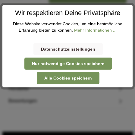
Wir respektieren Deine Privatsphäre
Abholung
Diese Website verwendet Cookies, um eine bestmögliche
Verfügbar in 3 Filialen
Filiale auswählen
Erfahrung bieten zu können.
Mehr Informationen ...
Datenschutzeinstellungen
Beschreibung
Nur notwendige Cookies speichern
passend für: Presta, DV und SV Höhe: 330 mm Griffbreite:
80 mm Gewicht: 215 g Die AIRFLO Fahrradpumpe…
Mehr
Alle Cookies speichern
Hersteller
Bewertungen