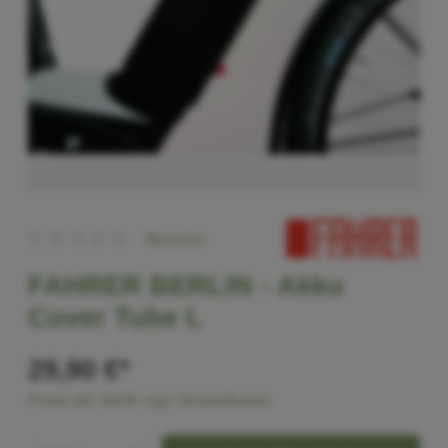
Bewerten
FAHRER BERLIN -
Akku
Cover Tube L
29,90 €*
Preise inkl. MwSt. zzgl. Versandkosten