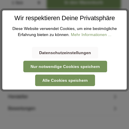
In den Warenkorb
Wir respektieren Deine Privatsphäre
Abholung
Diese Website verwendet Cookies, um eine bestmögliche
Verfügbar in 1 Filiale
Filiale auswählen
Erfahrung bieten zu können.
Mehr Informationen ...
Datenschutzeinstellungen
Beschreibung
Nur notwendige Cookies speichern
Länge Oberseite: 540 mm Länge Unterseite: 440 mm
Empfohlener Umfang: 320 - 450 mm Gewicht: 200 g Das…
Alle Cookies speichern
Mehr
Hersteller
Bewertungen