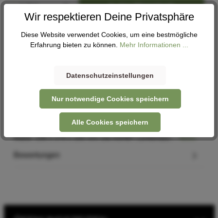
In den Warenkorb
Wir respektieren Deine Privatsphäre
Diese Website verwendet Cookies, um eine bestmögliche
Abholung
Erfahrung bieten zu können.
Mehr Informationen ...
Verfügbar in 1 Filiale
Filiale auswählen
Datenschutzeinstellungen
Nur notwendige Cookies speichern
Beschreibung
Alle Cookies speichern
Befestigung: KLICKfix Material: Kunststoff Volumen: 5 l
Maße: 230 x 170 x 150 mm Die ASHBY Lenkertasc…
Mehr
Bewertungen