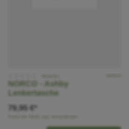
NORCO
Bewerten
NORCO -
Ashby
Lenkertasche
79,95 €*
Preise inkl. MwSt. zzgl. Versandkosten