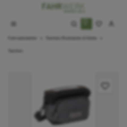
Fahrradzubehör
Taschen,Rucksäcke & Körbe
Taschen