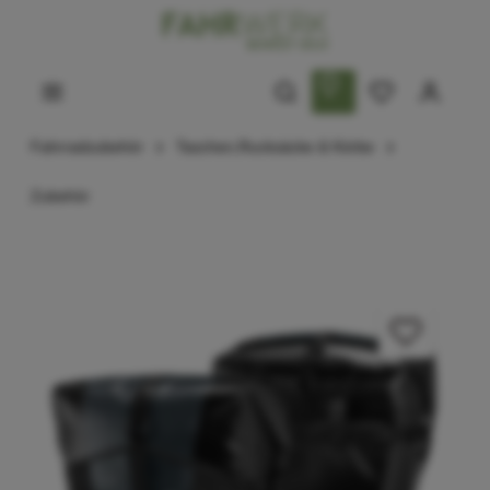
Fahrradzubehör
Taschen,Rucksäcke & Körbe
Zubehör