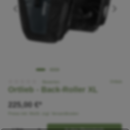
Ortlieb
Bewerten
Ortlieb -
Back-Roller XL
225,00 €*
Preise inkl. MwSt. zzgl. Versandkosten
In den Warenkorb