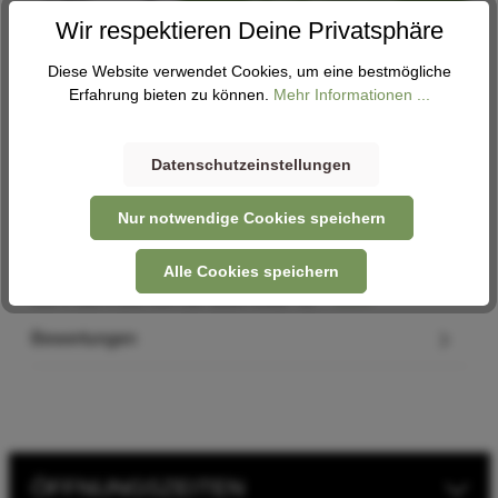
Wir respektieren Deine Privatsphäre
Diese Website verwendet Cookies, um eine bestmögliche
Abholung
Erfahrung bieten zu können.
Mehr Informationen ...
Verfügbar in 1 Filiale
Filiale auswählen
Datenschutzeinstellungen
Nur notwendige Cookies speichern
Beschreibung
Alle Cookies speichern
Befestigung: QL2.1 Material: Kunststoff Volumen: 35 l Maße:
450 x 360 x 260 mm Der Back-Roller XL…
Mehr
Bewertungen
ÖFFNUNGSZEITEN