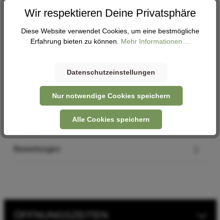
Abholung
Wir respektieren Deine Privatsphäre
Verfügbar in 3 Filialen
Filiale auswählen
Diese Website verwendet Cookies, um eine bestmögliche
Erfahrung bieten zu können.
Mehr Informationen ...
Datenschutzeinstellungen
Beschreibung
System: Classic+, BOSCH E-bike System 2
Nur notwendige Cookies speichern
Displaykompatibilität: Intuvia Kompatibilität: Performance…
Mehr
Alle Cookies speichern
Hersteller
Bewertungen
ÖFFNUNGSZEITEN