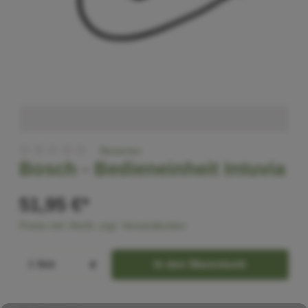
Bewerten
Bosch -
Bedieneinheit Intuvia
51,95 €*
Preise inkl. MwSt. zzgl. Versandkosten
In den Warenkorb