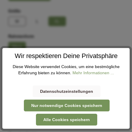
Größe
M
L
XL
Rahmenform
Wave
Wir respektieren Deine Privatsphäre
In den Warenkorb
Diese Website verwendet Cookies, um eine bestmögliche
Erfahrung bieten zu können.
Mehr Informationen ...
Abholung
Datenschutzeinstellungen
Derzeit in keiner Filiale verfügbar. Nehme gerne Kontakt
mit uns auf -
Kontaktformular
Nur notwendige Cookies speichern
Alle Cookies speichern