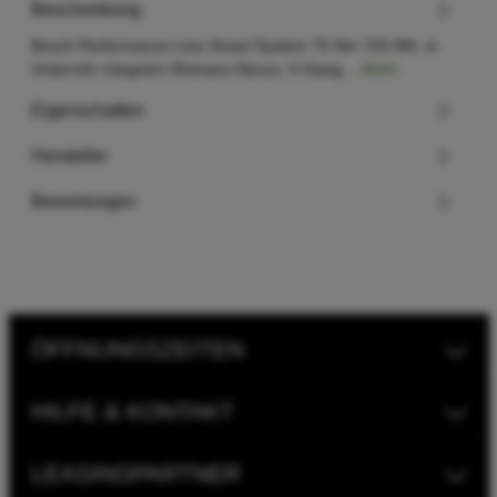
Beschreibung
Bosch Performance Line Smart System 75 Nm 725 Wh, in
Unterrohr integriert Shimano Nexus, 5 Gang…
Mehr
Eigenschaften
Hersteller
Bewertungen
ÖFFNUNGSZEITEN
HILFE & KONTAKT
LEASINGPARTNER