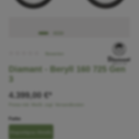
Bewerten
Diamant -
Beryll 160 725 Gen
3
4.399,00 €*
Preise inkl. MwSt. zzgl. Versandkosten
Farbe
Magnetitgrau Metallic