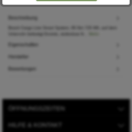
Beschreibung
Bosch Cargo Line Smart System, 85 Nm 725 Wh, auf dem
Unterrohr befestigt Enviolo, stufenlose N…
Mehr
Eigenschaften
Hersteller
Bewertungen
ÖFFNUNGSZEITEN
HILFE & KONTAKT