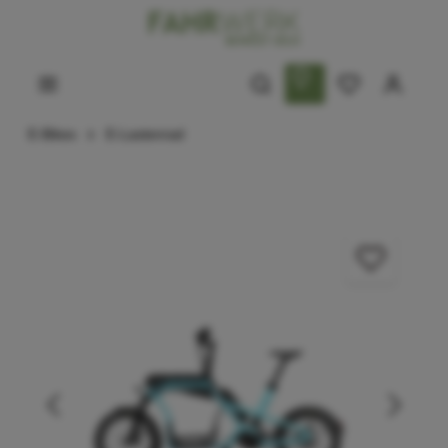
E-Bikes
E-Lastenrad