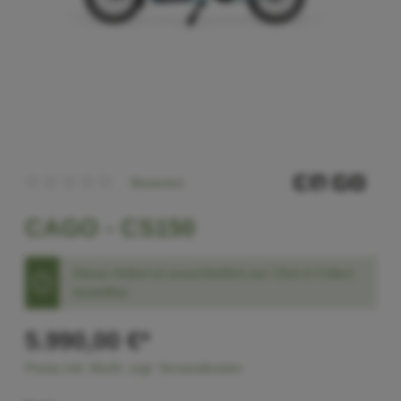
Bewerten
CAGO -
CS150
Dieser Artikel ist ausschließlich per Click & Collect
bestellbar
5.990,00 €*
Preise inkl. MwSt. zzgl. Versandkosten