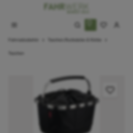
Fahrradzubehör
Taschen,Rucksäcke & Körbe
Taschen