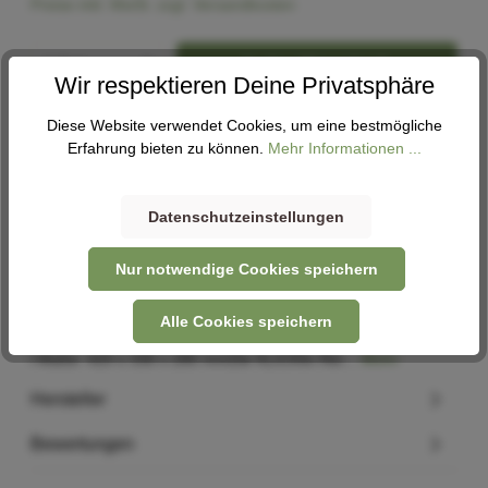
Preise inkl. MwSt. zzgl. Versandkosten
In den Warenkorb
Wir respektieren Deine Privatsphäre
Diese Website verwendet Cookies, um eine bestmögliche
Abholung
Erfahrung bieten zu können.
Mehr Informationen ...
Verfügbar in 1 Filiale
Filiale auswählen
Datenschutzeinstellungen
Nur notwendige Cookies speichern
Beschreibung
Alle Cookies speichern
Befestigung: KLICKfix Material: Stoff/Aluminium Volumen: 24
l Maße: 420 x 330 x 280 mmDie KLICKfix Rei…
Mehr
Hersteller
Bewertungen