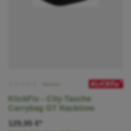
Bewerten
KlickFix -
City-Tasche
Carrybag GT Racktime
129,95 €*