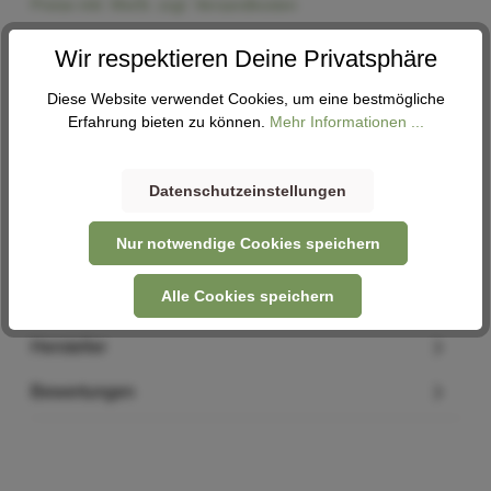
Preise inkl. MwSt. zzgl. Versandkosten
Wir respektieren Deine Privatsphäre
In den Warenkorb
Diese Website verwendet Cookies, um eine bestmögliche
Erfahrung bieten zu können.
Mehr Informationen ...
Abholung
Verfügbar in 3 Filialen
Filiale auswählen
Datenschutzeinstellungen
Nur notwendige Cookies speichern
Alle Cookies speichern
Beschreibung
Hersteller
Bewertungen