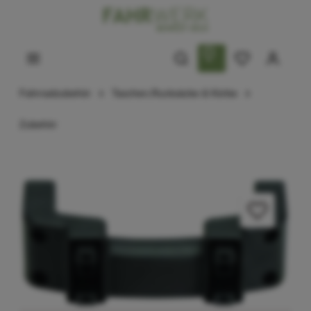
Fahrradzubehör
Taschen,Rucksäcke & Körbe
Zubehör