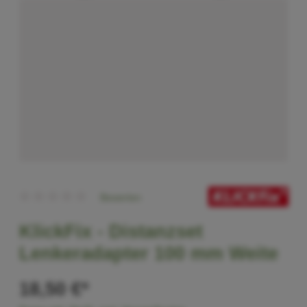
Bewerten
KlickFix -
Distanzset
Lenkeradapter 100 mm Weite
18,50 €*