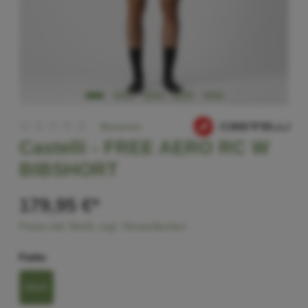
Bewerten
Castelli -
FREE AERO RC W
BIBSHORT
179,95 €*
Preise inkl. MwSt. zzgl. Versandkosten
Farbe
black