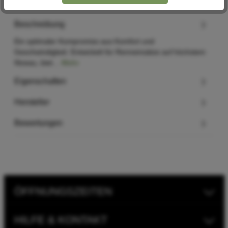
Beschreibung
Ein optimaler Kompromiss aus Komfort und
Geschwindigkeit. Entwickelt für Renneinsätze auf höchstem
Niveau, biet…
Mehr
Eigenschaften
Hersteller
Bewertungen
ÖFFNUNGSZEITEN
HILFE & KONTAKT