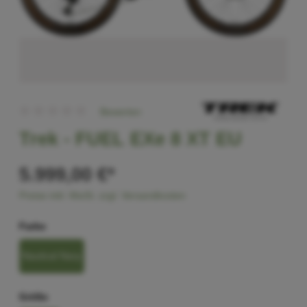
Bewerten
Trek -
FUEL EXe 8 XT EU
5.999,00 €*
Preise inkl. MwSt. zzgl. Versandkosten
Farbe
Nautical Navy
Größe