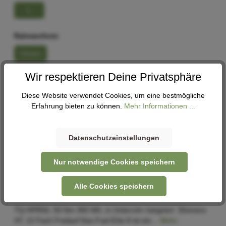
L
Rahmenform
Unisex
Wir respektieren Deine Privatsphäre
In den Warenkorb
Diese Website verwendet Cookies, um eine bestmögliche
Erfahrung bieten zu können.
Mehr Informationen ...
Abholung
Verfügbar in 1 Filiale
Filiale auswählen
Datenschutzeinstellungen
Nur notwendige Cookies speichern
Alle Cookies speichern
Beschreibung
TQ-HPR50, 50 Nm 360 Wh, in Unterrohr integriert Shimano
XT, 12 Fach Freilauf Das Fuel EXe 8 ist ein…
Mehr