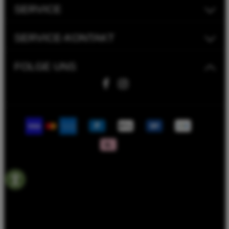
SERVICE
SERVICE-KONTAKT
FOLGE UNS
Fahrwerk Timmer GmbH | 2023
Bike Versicherung
Bike Leasing
Batterieentsorgungshinweise
Rahmenrechner
Termin Werkstatt