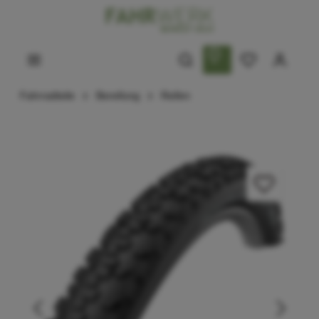
Fahrradteile
Bereifung
Reifen