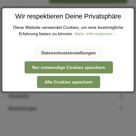
Wir respektieren Deine Privatsphäre
Abholung
Verfügbar in 1 Filiale
Filiale auswählen
Diese Website verwendet Cookies, um eine bestmögliche
Erfahrung bieten zu können.
Mehr Informationen ...
Datenschutzeinstellungen
Beschreibung
Nur notwendige Cookies speichern
Material: Kunststoff Passend für: TWIST System
Gewicht: 44 g Farbe: schwarz Der TWIST uni bike base F…
Alle Cookies speichern
Mehr
Hersteller
Bewertungen