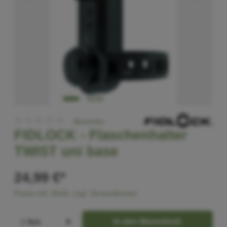
Bewerten
FIDLOCK -
Flaschenhalter
TWIST uni base
24,99 €*
Preise inkl. MwSt. zzgl. Versandkosten
In den Warenkorb