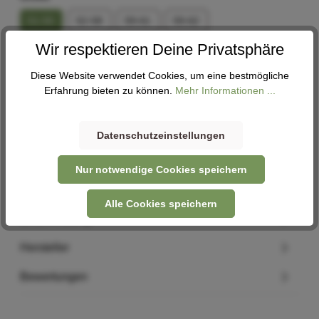
51-55
52-58
59-61
59-62
Wir respektieren Deine Privatsphäre
In den Warenkorb
Diese Website verwendet Cookies, um eine bestmögliche
Erfahrung bieten zu können.
Mehr Informationen ...
Abholung
Verfügbar in 1 Filiale
Filiale auswählen
Datenschutzeinstellungen
Nur notwendige Cookies speichern
Alle Cookies speichern
Beschreibung
Hersteller
Bewertungen