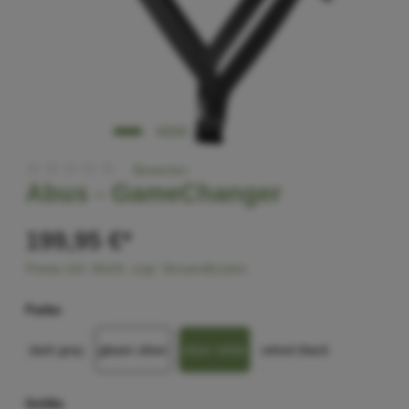
Bewerten
Abus -
GameChanger
199,95 €*
Preise inkl. MwSt. zzgl. Versandkosten
Farbe
dark grey
gleam silver
silver white
velvet black
Größe