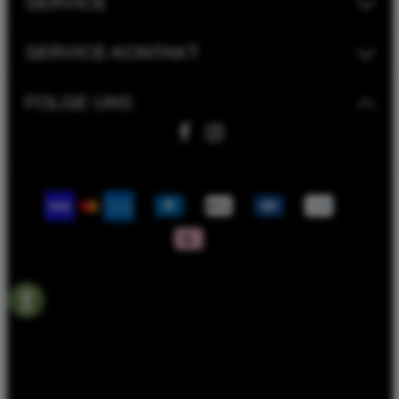
SERVICE
SERVICE-KONTAKT
FOLGE UNS
Fahrwerk Timmer GmbH | 2023
Bike Versicherung
Bike Leasing
Batterieentsorgungshinweise
Rahmenrechner
Termin Werkstatt