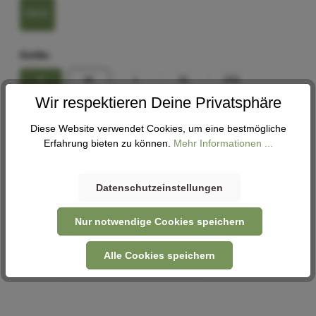
black
Größe
S
M
L
XL
XXL
Wir respektieren Deine Privatsphäre
3XL
4XL
Diese Website verwendet Cookies, um eine bestmögliche
Erfahrung bieten zu können.
Mehr Informationen ...
Größenberater
In den Warenkorb
Datenschutzeinstellungen
Nur notwendige Cookies speichern
Abholung
Alle Cookies speichern
Verfügbar in 1 Filiale
Filiale auswählen