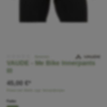
Bewerten
VAUDE -
Me Bike Innerpants
III
45,00 €*
Preise inkl. MwSt. zzgl. Versandkosten
Farbe