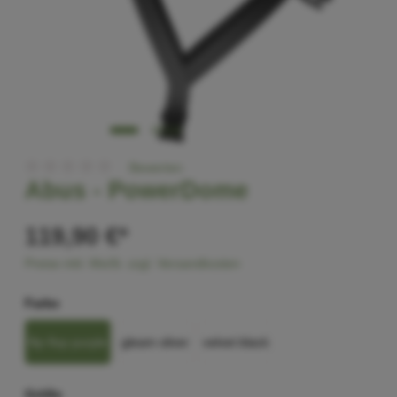
Bewerten
Abus -
PowerDome
119,90 €*
Preise inkl. MwSt. zzgl. Versandkosten
Farbe
flip flop purple
gleam silver
velvet black
Größe