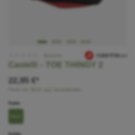
Bewerten
Castelli -
TOE THINGY 2
22,95 €*
Preise inkl. MwSt. zzgl. Versandkosten
Farbe
black
Größe