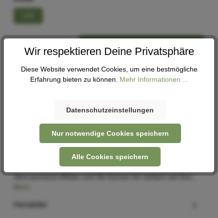
UNI
In den Warenkorb
Wir respektieren Deine Privatsphäre
Diese Website verwendet Cookies, um eine bestmögliche
Erfahrung bieten zu können.
Mehr Informationen ...
Abholung
Verfügbar in 1 Filiale
Filiale auswählen
Datenschutzeinstellungen
Nur notwendige Cookies speichern
Beschreibung
Alle Cookies speichern
Dieser Neopren-Zehenwärmer hält die Kälte ab. Er ist
überraschend effektiv und Sie können ihn einfach auf Ihre…
Mehr
Hersteller