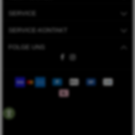
SERVICE
SERVICE-KONTAKT
FOLGE UNS
Fahrwerk Timmer GmbH | 2023
Bike Versicherung
Bike Leasing
Batterieentsorgungshinweise
Rahmenrechner