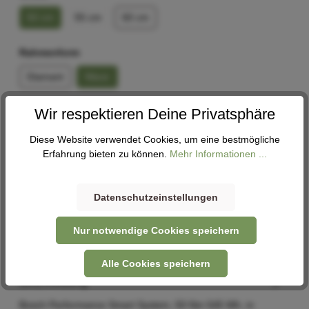
50 cm
55 cm
60 cm
Rahmenform
Diamant
Wave
Wir respektieren Deine Privatsphäre
In den Warenkorb
Diese Website verwendet Cookies, um eine bestmögliche
Erfahrung bieten zu können.
Mehr Informationen ...
Abholung
Derzeit in keiner Filiale verfügbar. Nehme gerne Kontakt
Datenschutzeinstellungen
mit uns auf -
Kontaktformular
Nur notwendige Cookies speichern
Alle Cookies speichern
Beschreibung
Bosch Performance Smart System, 50 Nm 545 Wh, in