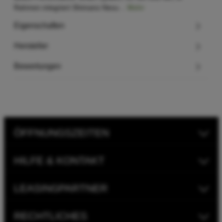
Rahmen integriert Shimano Nexu…
Mehr
Eigenschaften
Hersteller
Bewertungen
ÖFFNUNGSZEITEN
HILFE & KONTAKT
LEASINGPARTNER
RECHTLICHES