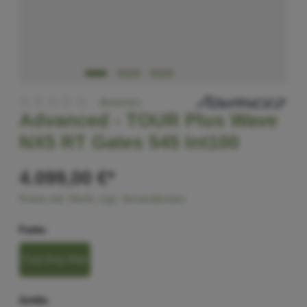
Bewerten
Advanced -
TOUR Plus Wave
NX5 RT Gates 545 Int100
4.099,00 €*
Preise inkl. MwSt. zzgl. Versandkosten
Farbe
Coal Grey Matt
Größe