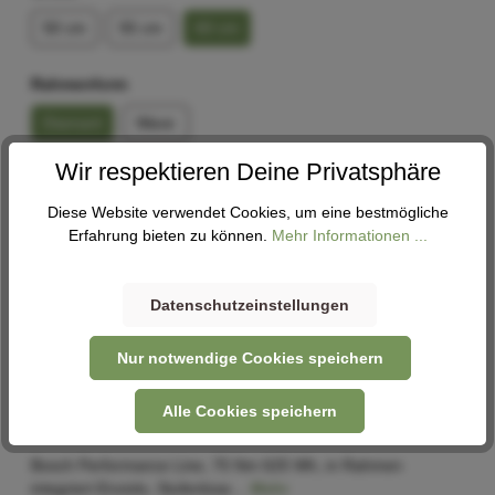
50 cm
55 cm
60 cm
Rahmenform
Diamant
Wave
Wir respektieren Deine Privatsphäre
In den Warenkorb
Diese Website verwendet Cookies, um eine bestmögliche
Erfahrung bieten zu können.
Mehr Informationen ...
Abholung
Verfügbar in 2 Filialen
Filiale auswählen
Datenschutzeinstellungen
Nur notwendige Cookies speichern
Alle Cookies speichern
Beschreibung
Bosch Performance Line, 75 Nm 625 Wh, in Rahmen
integriert Enviolo, Stufenlose…
Mehr