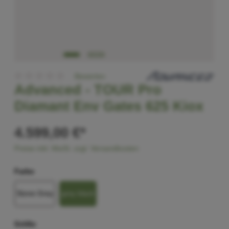
Bewerten
Advanced -
TOUR Pro
Diamant Env Gates 625 Kiox
4.599,00 €*
Preise inkl. MwSt. zzgl. Versandkosten
Farbe
Stone Grey
grey black
Größe