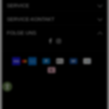
SERVICE
SERVICE-KONTAKT
FOLGE UNS
Fahrwerk Timmer GmbH | 2023
Bike Versicherung
Bike Leasing
Batterieentsorgungshinweise
Rahmenrechner
Termin Werkstatt