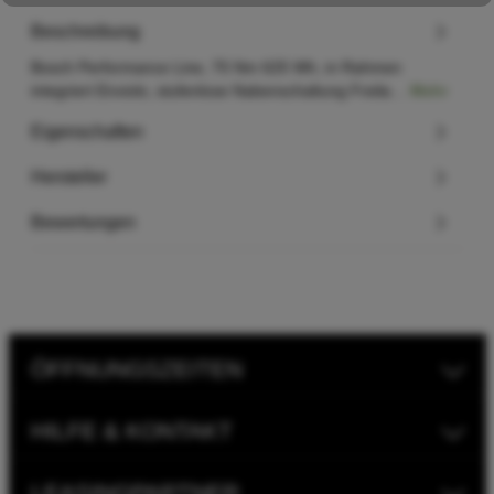
Beschreibung
Bosch Performance Line, 75 Nm 625 Wh, in Rahmen
integriert Enviolo, stufenlose Nabenschaltung Freila…
Mehr
Eigenschaften
Hersteller
Bewertungen
ÖFFNUNGSZEITEN
HILFE & KONTAKT
LEASINGPARTNER