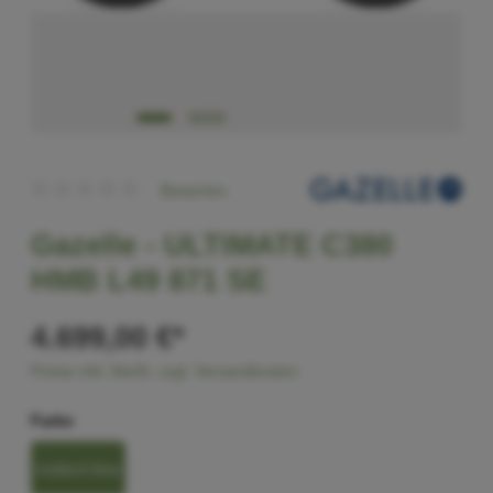
Bewerten
Gazelle -
ULTIMATE C380
HMB L49 871 SE
4.699,00 €*
Preise inkl. MwSt. zzgl. Versandkosten
Farbe
mallard blue