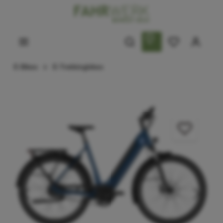
E-Bikes
E-Trekkingbikes