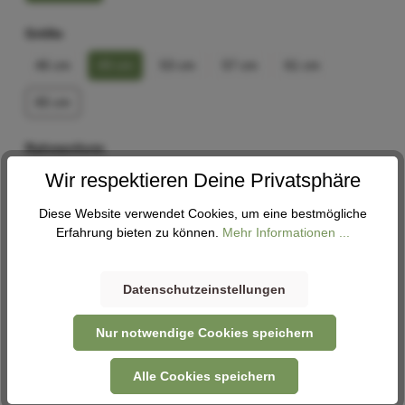
Größe
46 cm
49 cm
53 cm
57 cm
61 cm
65 cm
Rahmenform
Wir respektieren Deine Privatsphäre
Diamant
Wave
Diese Website verwendet Cookies, um eine bestmögliche
Erfahrung bieten zu können.
Mehr Informationen ...
In den Warenkorb
Datenschutzeinstellungen
Abholung
Verfügbar in 2 Filialen
Filiale auswählen
Nur notwendige Cookies speichern
Alle Cookies speichern