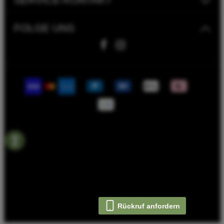
FOLGE UNS
Fahrwerk Timmer GmbH | 2023
Bike Versicherung
Bike Leasing
Batterieentsorgungshinweise
Rahmenrechner
Termin Werkstatt
© 2026 FAHRWERK | BEWEGT DICH - with
by
Rückruf anfordern
Zenit Design