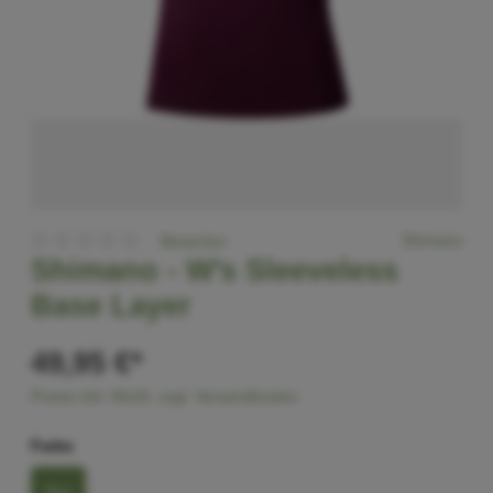
Shimano
Bewerten
Shimano -
W's Sleeveless
Base Layer
49,95 €*
Preise inkl. MwSt. zzgl. Versandkosten
Farbe