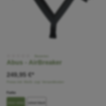
Bewerten
Abus -
AirBreaker
249,95 €*
Preise inkl. MwSt. zzgl. Versandkosten
Farbe
silver white
velvet black