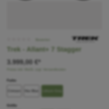
Bewerten
Trek -
Allant+ 7 Stagger
3.999,00 €*
Preise inkl. MwSt. zzgl. Versandkosten
Farbe
Crimson
Hex Blue
Lithium Grey
Größe