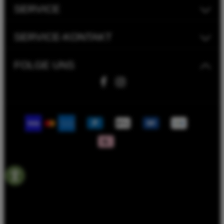
SERVICE
SERVICE-KONTAKT
FOLGE UNS
Fahrwerk Timmer GmbH | 2023
Bike Versicherung
Bike Leasing
Batterieentsorgungshinweise
Rahmenrechner
Termin Werkstatt