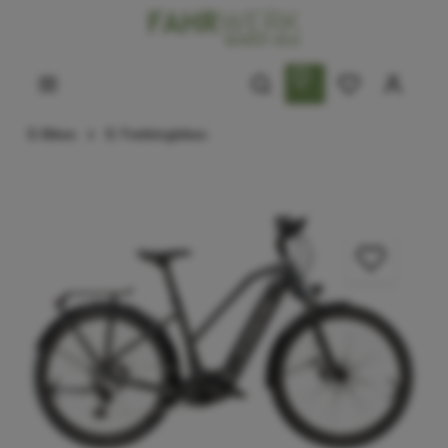
E-Bikes
E-Trekkingbikes