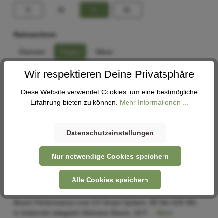
S
M
L
XL
Rahmenform
Diamant
Trapez
Wave
Wir respektieren Deine Privatsphäre
In den Warenkorb
Diese Website verwendet Cookies, um eine bestmögliche
Erfahrung bieten zu können.
Mehr Informationen ...
Abholung
Verfügbar in 1 Filiale
Filiale auswählen
Datenschutzeinstellungen
Nur notwendige Cookies speichern
Alle Cookies speichern
Beschreibung
Bosch Performance Line CX Smart System, 85 Nm 625 Wh,
in Unterrohr integriert Shimano Deore, 10 F…
Mehr