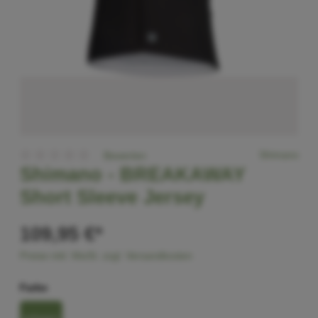
Shimano
Bewerten
Shimano -
BREAKAWAY
Short Sleeve Jersey
109,95 €*
Preise inkl. MwSt. zzgl. Versandkosten
Farbe