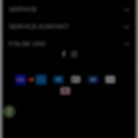
SERVICE
SERVICE-KONTAKT
FOLGE UNS
Fahrwerk Timmer GmbH | 2023
Bike Versicherung
Bike Leasing
Batterieentsorgungshinweise
Rahmenrechner
Termin Werkstatt