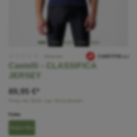
Bewerten
Castelli -
CLASSIFICA
JERSEY
89,95 €*
Preise inkl. MwSt. zzgl. Versandkosten
Farbe
Belgian Blue