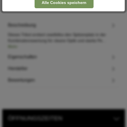
Alle Cookies speichern
Beschreibung
Dieses Trikot erobert zweifellos den Spitzenplatz in der
Kombinationswertung für cleane Optik und starke Pe…
Mehr
Eigenschaften
Hersteller
Bewertungen
ÖFFNUNGSZEITEN