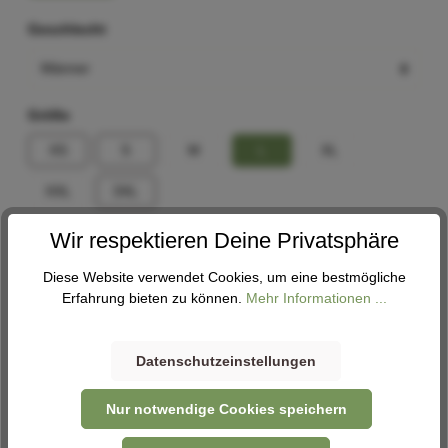
Geschlecht
Größe
XS
S
M
L
XL
XXL
3XL
Wir respektieren Deine Privatsphäre
Größenberater
Diese Website verwendet Cookies, um eine bestmögliche
In den Warenkorb
Erfahrung bieten zu können.
Mehr Informationen ...
Datenschutzeinstellungen
Abholung
Nur notwendige Cookies speichern
Verfügbar in 1 Filiale
Filiale auswählen