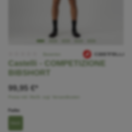
Bewerten
Castelli -
COMPETIZIONE
BIBSHORT
99,95 €*
Preise inkl. MwSt. zzgl. Versandkosten
Farbe
black