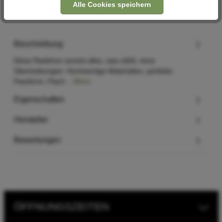
Alle Cookies speichern
Beschreibung
Diese Radshort vereint alles, was zählt, ohne
Übertreibungen: Hochwertige Materialien, perfekte
Passform, Flach…
Mehr
Eigenschaften
Hersteller
Bewertungen
ÖFFNUNGSZEITEN