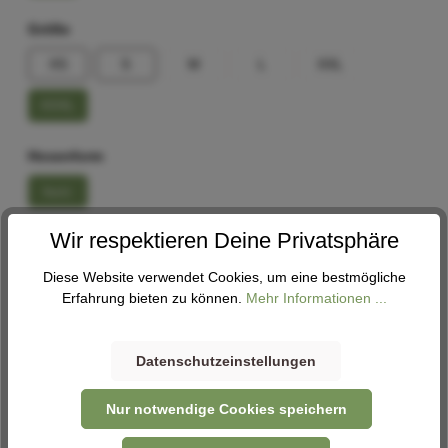
Größe
XS
S
M
L
XXL
XXXL
Hosenform
kurz
Wir respektieren Deine Privatsphäre
Größenberater
Diese Website verwendet Cookies, um eine bestmögliche
In den Warenkorb
Erfahrung bieten zu können.
Mehr Informationen ...
Datenschutzeinstellungen
Abholung
Nur notwendige Cookies speichern
Verfügbar in 1 Filiale
Filiale auswählen