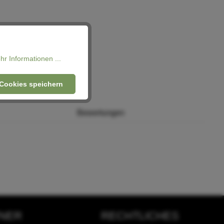
hr Informationen ...
Triathlonteile
 Cookies speichern
Bewertungen
TNER
RECHTLICHES