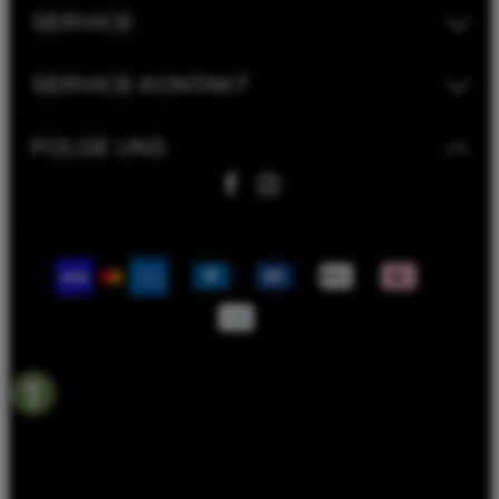
SERVICE
SERVICE-KONTAKT
FOLGE UNS
Fahrwerk Timmer GmbH | 2023
Bike Versicherung
Bike Leasing
Batterieentsorgungshinweise
Rahmenrechner
Termin Werkstatt