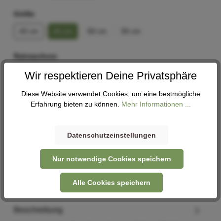
Größe
43 cm
45 cm
50 cm
55 cm
Rahmenform
Wave
Wir respektieren Deine Privatsphäre
Diese Website verwendet Cookies, um eine bestmögliche
In den Warenkorb
Erfahrung bieten zu können.
Mehr Informationen ...
Datenschutzeinstellungen
Abholung
Verfügbar in 2 Filialen
Filiale auswählen
Nur notwendige Cookies speichern
Alle Cookies speichern
Beschreibung