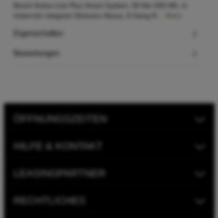
Bosch Active Line Plus Smart System, 50 Nm 500 Wh, in
Unterrohr integriert Shimano Nexus, 8 Gang R…
Mehr
Eigenschaften
Bewertungen
ÖFFNUNGSZEITEN
HILFE & KONTAKT
LEASINGPARTNER
RECHTLICHES