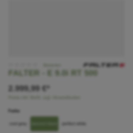
Bewerten
FALTER -
E 9.0i RT 500
2.999,99 €*
Preise inkl. MwSt. zzgl. Versandkosten
Farbe
cool grey
descent black
perfect white