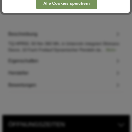
Alle Cookies speichern
Beschreibung
TQ-HPR50, 50 Nm 360 Wh, in Unterrohr integriert Shimano
Deore, 10 Fach Freilauf Dynamischer Pendeln da…
Mehr
Eigenschaften
Hersteller
Bewertungen
ÖFFNUNGSZEITEN