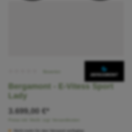
Bewerten
Bergamont -
E-Vitess Sport
Lady
3.699,00 €*
Preise inkl. MwSt. zzgl. Versandkosten
Nicht mehr für den Versand verfügbar