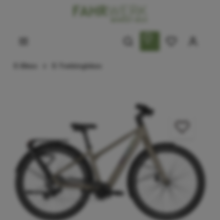
E-Bikes
E-Trekkingbikes