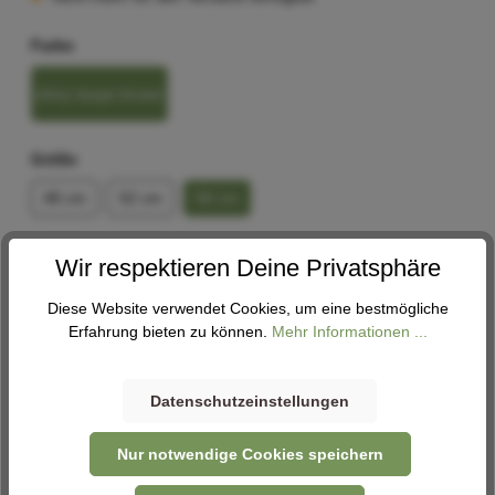
Farbe
shiny taupe brown
Größe
48 cm
52 cm
56 cm
Rahmenform
Wir respektieren Deine Privatsphäre
Trapez
Diese Website verwendet Cookies, um eine bestmögliche
Erfahrung bieten zu können.
Mehr Informationen ...
In den Warenkorb
Datenschutzeinstellungen
Abholung
Nur notwendige Cookies speichern
Derzeit in keiner Filiale verfügbar. Nehme gerne Kontakt
mit uns auf -
Kontaktformular