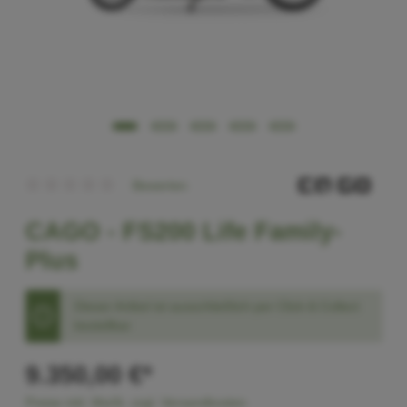
Bewerten
CAGO -
FS200 Life Family-
Plus
Dieser Artikel ist ausschließlich per Click & Collect
bestellbar
9.350,00 €*
Preise inkl. MwSt. zzgl. Versandkosten