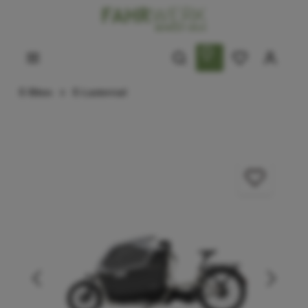
E-Bikes
E-Lastenrad