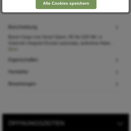
Alle Cookies speichern
Beschreibung
Bosch Cargo Line Smart Sytem, 85 Nm 625 Wh, in
Unterrohr integriert Enviolo automatiq, stufenlose Nabe…
Mehr
Eigenschaften
Hersteller
Bewertungen
ÖFFNUNGSZEITEN