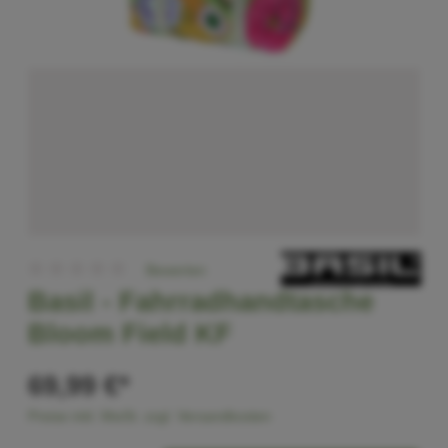
Bewerten
Basil -
Fahrradhandtasche
Bloom Field KF
69,99 €*
Preise inkl. MwSt. zzgl. Versandkosten