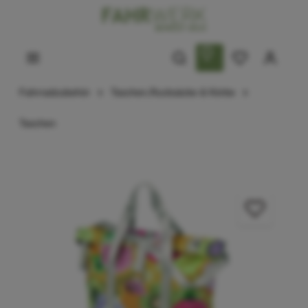
Fahrradzubehör
Taschen,Rucksäcke & Körbe
Taschen