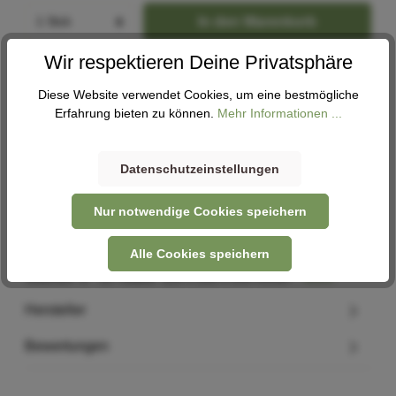
In den Warenkorb
Wir respektieren Deine Privatsphäre
Abholung
Diese Website verwendet Cookies, um eine bestmögliche
Derzeit in keiner Filiale verfügbar. Nehme gerne Kontakt
Erfahrung bieten zu können.
Mehr Informationen ...
mit uns auf -
Kontaktformular
Datenschutzeinstellungen
Nur notwendige Cookies speichern
Beschreibung
Alle Cookies speichern
Befestigung: KF Haken Material: recycelter PET Kunststoff
Volumen: 8 - 11 l Maße: 120 x 280 x 250 mmDi…
Mehr
Hersteller
Bewertungen