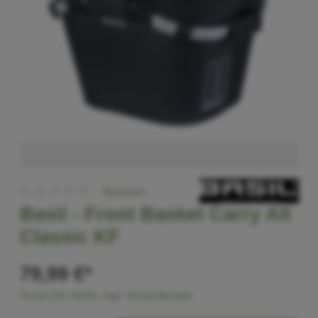
Bewerten
Basil -
Front Basket Carry All
Classic KF
79,99 €*
Preise inkl. MwSt. zzgl. Versandkosten