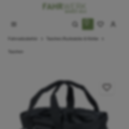
Fahrradzubehör
Taschen,Rucksäcke & Körbe
Taschen