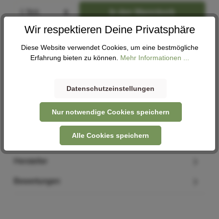
In den Warenkorb
Wir respektieren Deine Privatsphäre
Abholung
Diese Website verwendet Cookies, um eine bestmögliche
Verfügbar in 1 Filiale
Filiale auswählen
Erfahrung bieten zu können.
Mehr Informationen ...
Datenschutzeinstellungen
Nur notwendige Cookies speichern
Beschreibung
Befestigung: KLICKfix Material: Kunstfaser Volumen: 15 l
Alle Cookies speichern
Maße: 280 x 370 x 255 mm Der Front Basket Ca…
Mehr
Hersteller
Bewertungen