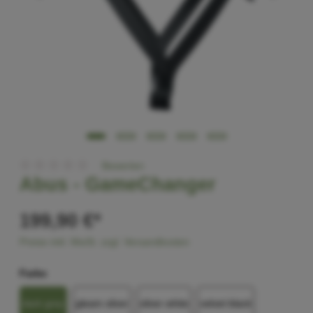
Bewerten
Abus -
GameChanger
199,90 €*
Preise inkl. MwSt. zzgl. Versandkosten
Farbe
dark grey
gleam silver
silver white
velvet black