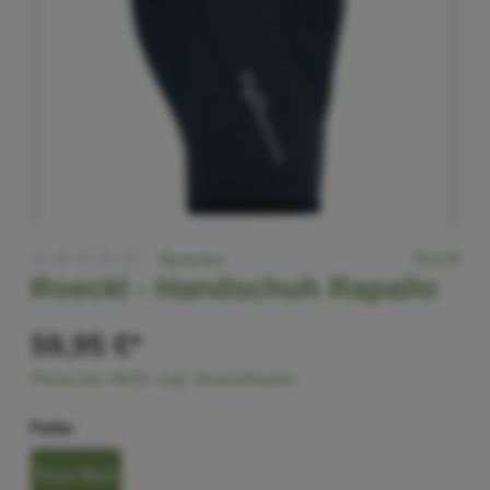
Roeckl
Bewerten
Roeckl -
Handschuh Rapallo
59,95 €*
Preise inkl. MwSt. zzgl. Versandkosten
Farbe
Dress Black