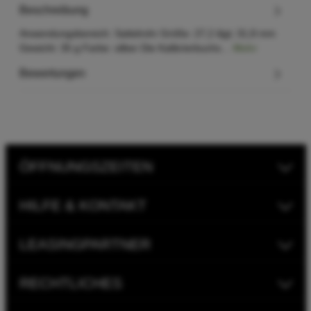
Beschreibung
Anwendungsbereich: Sattelrohr Größe: 27,2 &gt; 31,8 mm
Gewicht: 35 g Farbe: silber Die Kalibrierbuchs…
Mehr
Bewertungen
ÖFFNUNGSZEITEN
HILFE & KONTAKT
LEASINGPARTNER
RECHTLICHES