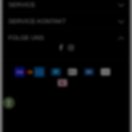
SERVICE
SERVICE-KONTAKT
FOLGE UNS
Fahrwerk Timmer GmbH | 2023
Bike Versicherung
Bike Leasing
Batterieentsorgungshinweise
Rahmenrechner
Termin Werkstatt