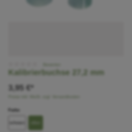
Bewerten
Kalibrierbuchse 27,2 mm
3,95 €*
Preise inkl. MwSt. zzgl. Versandkosten
Farbe
schwarz
silber