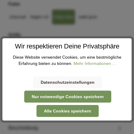
Farbe
charcoal
feigen rot
indigo blau
wald grün
Größe
Wir respektieren Deine Privatsphäre
8l
Diese Website verwendet Cookies, um eine bestmögliche
Erfahrung bieten zu können.
Mehr Informationen ...
In den Warenkorb
Datenschutzeinstellungen
Abholung
Verfügbar in 1 Filiale
Filiale auswählen
Nur notwendige Cookies speichern
Alle Cookies speichern
Beschreibung