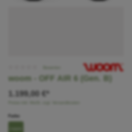
Bewerten
woom -
OFF AIR 6 (Gen. B)
1.199,00 €*
Preise inkl. MwSt. zzgl. Versandkosten
Farbe
copper