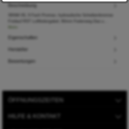
Beschreibung
SRAM X5, 9 Fach Promax, hydraulische Scheibenbremse
Freilauf RST Luftfedergabel, 90mm Federweg Das u…
Mehr
Eigenschaften
Hersteller
Bewertungen
ÖFFNUNGSZEITEN
HILFE & KONTAKT