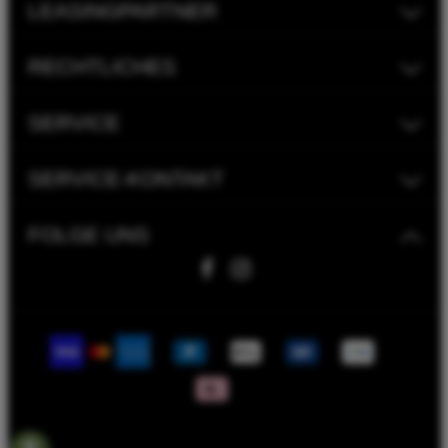
LEASINGPARTNER
RECHTLICHES
SERVICE
SERVICE-KONTAKT
FOLGE UNS
Fahrwerk Timmer GmbH | 2023