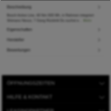
Beschreibung
Bosch Active Line, 40 Nm 500 Wh, in Rahmen integriert
Shimano Nexus, 7 Gang Rücktritt Du suchst e…
Mehr
Eigenschaften
Hersteller
Bewertungen
ÖFFNUNGSZEITEN
HILFE & KONTAKT
LEASINGPARTNER