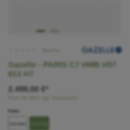
Bewerten
Gazelle -
PARIS C7 HMB H57
813 H7
2.499,00 €*
Preise inkl. MwSt. zzgl. Versandkosten
Farbe
iced blue
navy blue