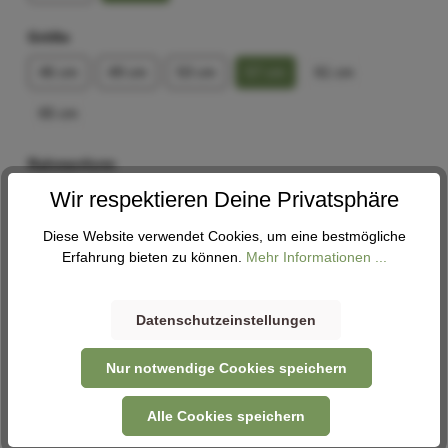
Größe
46 cm
49 cm
53 cm
57 cm
61 cm
65 cm
Rahmenform
Wir respektieren Deine Privatsphäre
Diamant
Wave
Diese Website verwendet Cookies, um eine bestmögliche
Erfahrung bieten zu können.
Mehr Informationen ...
In den Warenkorb
Datenschutzeinstellungen
Abholung
Verfügbar in 1 Filiale
Filiale auswählen
Nur notwendige Cookies speichern
Alle Cookies speichern