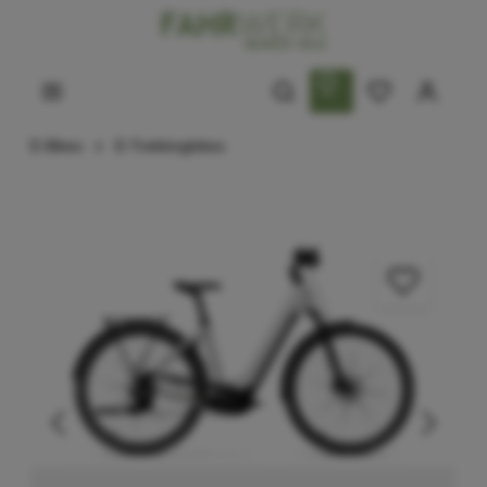
E-Bikes
E-Trekkingbikes