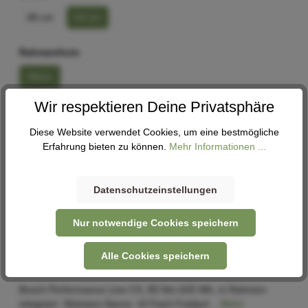
48 cm
54 cm
Rahmenform
Wave
Wir respektieren Deine Privatsphäre
In den Warenkorb
Diese Website verwendet Cookies, um eine bestmögliche
Erfahrung bieten zu können.
Mehr Informationen ...
Abholung
Verfügbar in 1 Filiale
Filiale auswählen
Datenschutzeinstellungen
Nur notwendige Cookies speichern
Alle Cookies speichern
Beschreibung
Bosch Performance Line CX, 85 Nm 625 Wh, in Rahmen
integriert Shimano Deore, 10 Fach Freilauf…
Mehr