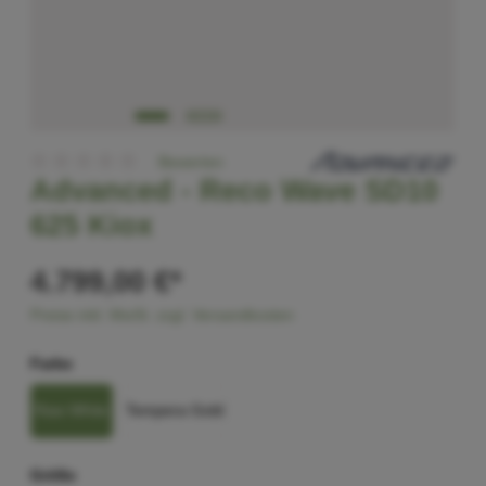
Bewerten
Advanced -
Reco Wave SD10
625 Kiox
4.799,00 €*
Preise inkl. MwSt. zzgl. Versandkosten
Farbe
Raw White
Tempera Gold
Größe