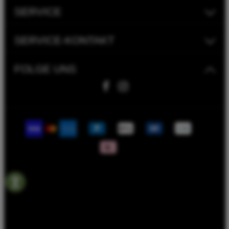
SERVICE
SERVICE-KONTAKT
FOLGE UNS
Fahrwerk Timmer GmbH | 2023
Bike Versicherung
Bike Leasing
Batterieentsorgungshinweise
Rahmenrechner
Termin Werkstatt