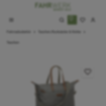
Fahrradzubehör
Taschen,Rucksäcke & Körbe
Taschen