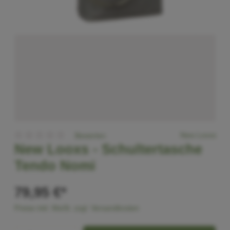
New Looxs
Bewerten
New Looxs -
Schultertasche
Tendo Nomi
79,95 €*
Preise inkl. MwSt. zzgl. Versandkosten