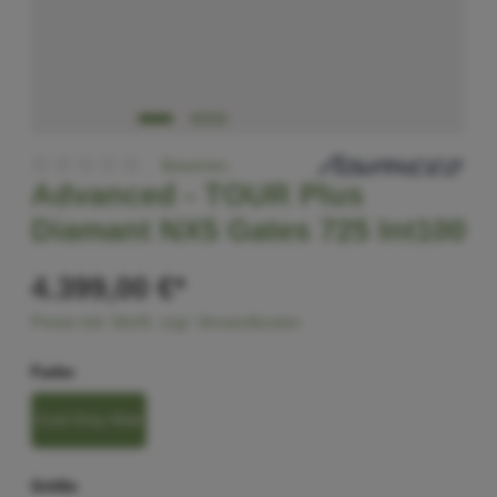
Bewerten
Advanced -
TOUR Plus
Diamant NX5 Gates 725 Int100
4.399,00 €*
Preise inkl. MwSt. zzgl. Versandkosten
Farbe
Coal Grey Matt
Größe