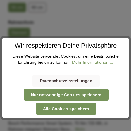
55 cm
60 cm
Rahmenform
Diamant
Wir respektieren Deine Privatsphäre
In den Warenkorb
Diese Website verwendet Cookies, um eine bestmögliche
Erfahrung bieten zu können.
Mehr Informationen ...
Abholung
Verfügbar in 2 Filialen
Filiale auswählen
Datenschutzeinstellungen
Nur notwendige Cookies speichern
Alle Cookies speichern
Beschreibung
Bosch Performance Smart System, 75 Nm 725 Wh, in
Rahmen integriert Shimano Nexu…
Mehr