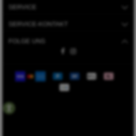
SERVICE
SERVICE-KONTAKT
FOLGE UNS
Fahrwerk Timmer GmbH | 2023
Bike Versicherung
Bike Leasing
Batterieentsorgungshinweise
Rahmenrechner
Termin Werkstatt