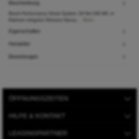
Beschreibung
Bosch Performance Smart System, 50 Nm 545 Wh, in
Rahmen integriert Shimano Nexus,…
Mehr
Eigenschaften
Hersteller
Bewertungen
ÖFFNUNGSZEITEN
HILFE & KONTAKT
LEASINGPARTNER