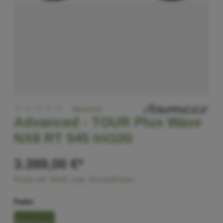
Bewerten
Advanced -
TOUR Plus Wave
NX8 RT 545 Int100
3.399,00 €*
Preise inkl. MwSt. zzgl. Versandkosten
Farbe