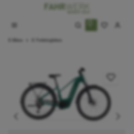
E-Bikes
E-Trekkingbikes