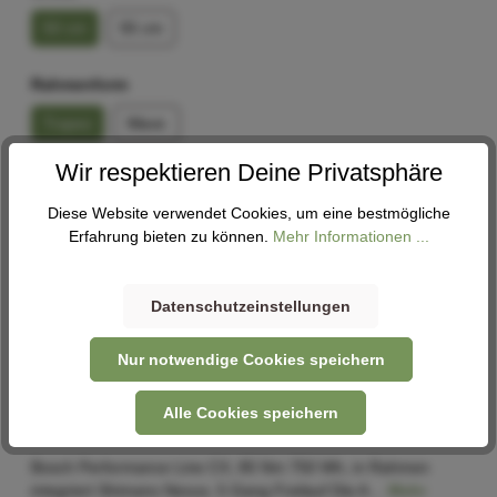
50 cm
55 cm
Rahmenform
Trapez
Wave
Wir respektieren Deine Privatsphäre
In den Warenkorb
Diese Website verwendet Cookies, um eine bestmögliche
Erfahrung bieten zu können.
Mehr Informationen ...
Abholung
Verfügbar in 1 Filiale
Filiale auswählen
Datenschutzeinstellungen
Nur notwendige Cookies speichern
Alle Cookies speichern
Beschreibung
Bosch Performance Line CX, 85 Nm 750 Wh, in Rahmen
integriert Shimano Nexus, 5 Gang Freilauf Die A…
Mehr