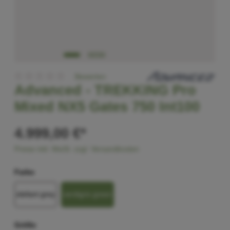
Bewerten
Advanced -
TREKKING Pro
Mixed NX5 Gates 750 Int100
4.999,00 €*
Preise inkl. MwSt. zzgl. Versandkosten
Farbe
elefant grey
verdigris green
Größe