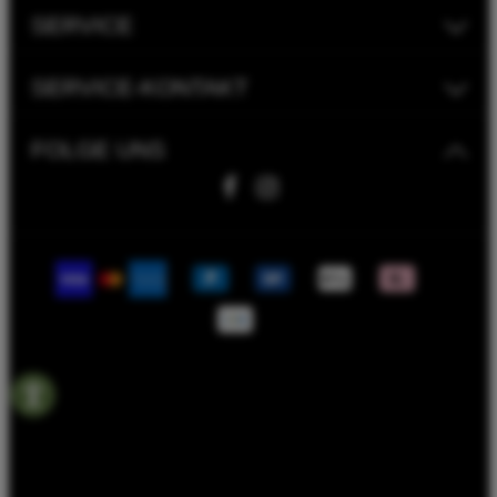
SERVICE
SERVICE-KONTAKT
FOLGE UNS
Fahrwerk Timmer GmbH | 2023
Bike Versicherung
Bike Leasing
Batterieentsorgungshinweise
Rahmenrechner
Termin Werkstatt