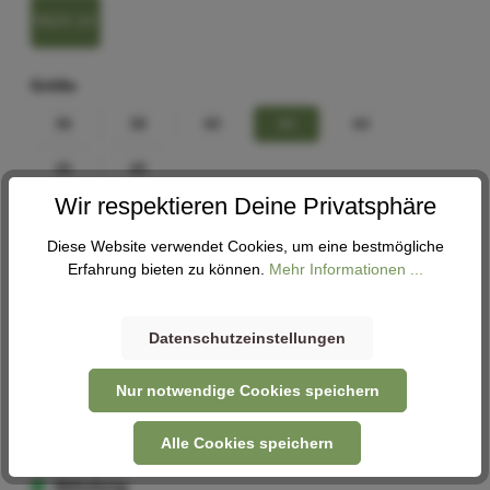
black uni
Größe
36
38
40
42
44
46
48
Wir respektieren Deine Privatsphäre
Hosenform
Diese Website verwendet Cookies, um eine bestmögliche
3/4
Erfahrung bieten zu können.
Mehr Informationen ...
Größenberater
Datenschutzeinstellungen
In den Warenkorb
Nur notwendige Cookies speichern
Alle Cookies speichern
Abholung