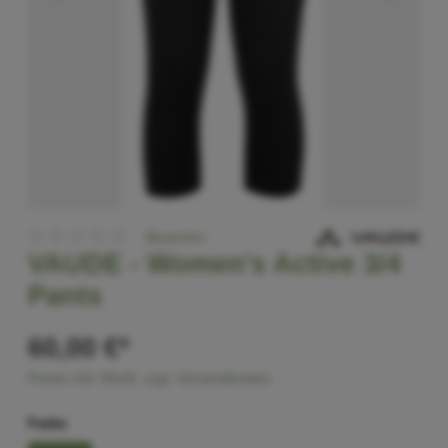
Bewerten
VAUDE -
Women's Active 3/4
Pants
60,00 €*
Preise inkl. MwSt. zzgl. Versandkosten
Farbe