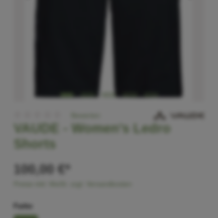
Bewerten
VAUDE -
Women's Ledro
Shorts
100,00 €*
Preise inkl. MwSt. zzgl. Versandkosten
Farbe