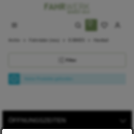
Archiv
Fahrräder (neu)
E-BIKES
Hardtail
Filter
Keine Produkte gefunden.
ÖFFNUNGSZEITEN