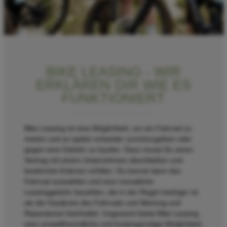
BIKE LEASING - WIR
ERKLÄREN DIR WIE ES
FUNKTIONIERT
Bike Leasing ist eine Möglichkeit, um ein Fahrrad zu
mieten und es später entweder zurückzugeben oder
gegen eine Gebühr zu kaufen. Dazu musst Du einen
Vertrag mit einem Unternehmen abschließen und
bestimmte Kriterien erfüllen. Du kannst dann das
Fahrrad auswählen und eine monatliche
Leasinggebühr bezahlen, die in der Regel niedriger ist
als der Kaufpreis des Fahrrads und Wartung und
Reparaturen beinhaltet. Insgesamt bietet Bike Leasing
eine umweltfreundliche und kostengünstige Möglichkeit,