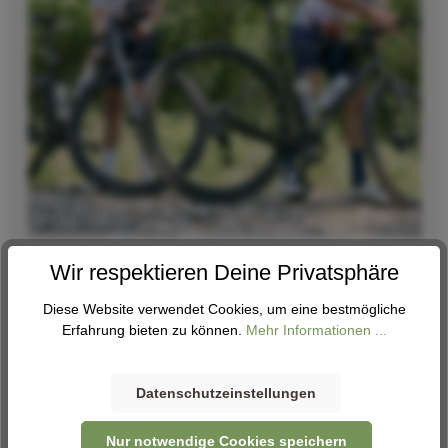
Wir respektieren Deine Privatsphäre
Diese Website verwendet Cookies, um eine bestmögliche
Erfahrung bieten zu können.
Mehr Informationen ...
Datenschutzeinstellungen
Nur notwendige Cookies speichern